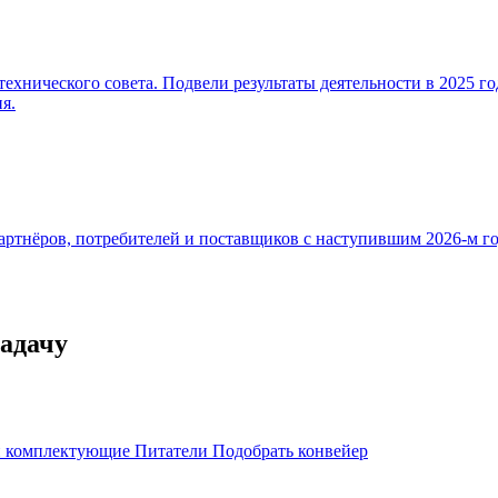
 технического совета. Подвели результаты деятельности в 2025 г
я.
тнёров, потребителей и поставщиков с наступившим 2026-м год
адачу
 и комплектующие
Питатели
Подобрать конвейер