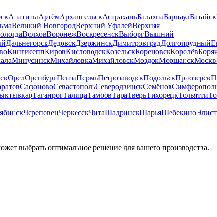
рск
Апатиты
Артём
Архангельск
Астрахань
Балахна
Барнаул
Батайск
льма
Великий Новгород
Верхний Уфалей
Верхняя
ологда
Волхов
Воронеж
Воскресенск
Выборг
Вышний
ый
Дальнегорск
Дедовск
Дзержинск
Димитровград
Долгопрудный
Е
во
Кингисепп
Киров
Кисловодск
Козельск
Кореновск
Королёв
Коря
ала
Минусинск
Михайловка
Михайловск
Моздок
Моршанск
Москв
ск
Орел
Оренбург
Пенза
Пермь
Петрозаводск
Подольск
Приозерск
П
аратов
Сафоново
Севастополь
Северодвинск
Семёнов
Симферопол
ыктывкар
Таганрог
Талица
Тамбов
Тара
Тверь
Тихорецк
Тольятти
То
ябинск
Череповец
Черкесск
Чита
Шадринск
Шарья
Шебекино
Элист
может выбрать оптимальное решение для вашего производства.