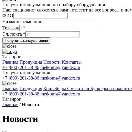
Получите консультацию по подбору оборудования
Наш специалист свяжется с вами, ответит на все вопросы и по
Телефон
ФИО
почта
Название компании
Эл.
Телефон
Эл. почта
*
Получить консультацию
Таганрог
Главная
Продукция
Новости
Контакты
+7 (800) 201-38-86
metkoms@yandex.ru
Получить консультацию
+7 (800) 201-38-86
metkoms@yandex.ru
Главная
Продукция
Конвейеры
Смесители
Бункеры и накопит
+7 (800) 201-38-86
metkoms@yandex.ru
Таганрог
Главная
/
Новости
Новости