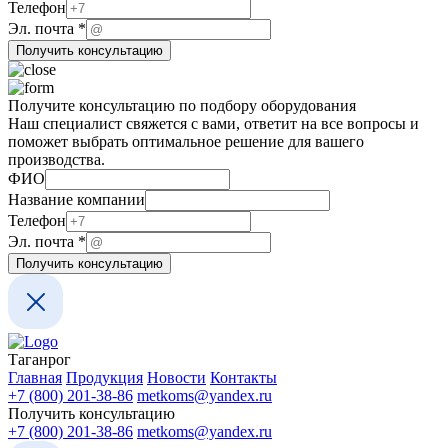
ФИО
Телефон
Телефон
Эл. почта
*
компании
Получить консультацию
Получите консультацию по подбору оборудования
Наш специалист свяжется с вами, ответит на все вопросы и
поможет выбрать оптимальное решение для вашего
производства.
ФИО
Название компании
почта
Телефон
ФИО
Эл. почта
*
Название
Получить консультацию
Таганрог
Главная
Продукция
Новости
Контакты
+7 (800) 201-38-86
metkoms@yandex.ru
Получить консультацию
+7 (800) 201-38-86
metkoms@yandex.ru