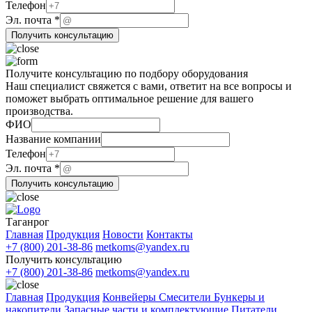
Телефон
почта
Эл. почта
*
Название
Получить консультацию
Телефон
Получите консультацию по подбору оборудования
Наш специалист свяжется с вами, ответит на все вопросы и
поможет выбрать оптимальное решение для вашего
производства.
ФИО
Название компании
Телефон
компании
Эл. почта
*
ФИО
Получить консультацию
почта
Таганрог
Главная
Продукция
Новости
Контакты
+7 (800) 201-38-86
metkoms@yandex.ru
Получить консультацию
+7 (800) 201-38-86
metkoms@yandex.ru
Главная
Продукция
Конвейеры
Смесители
Бункеры и
накопители
Запасные части и комплектующие
Питатели