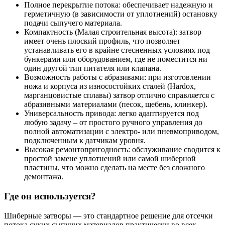
Полное перекрытие потока: обеспечивает надежную и
герметичную (в зависимости от уплотнений) остановку
подачи сыпучего материала.
Компактность (Малая строительная высота): затвор
имеет очень плоский профиль, что позволяет
устанавливать его в крайне стесненных условиях под
бункерами или оборудованием, где не поместится ни
один другой тип питателя или клапана.
Возможность работы с абразивами: при изготовлении
ножа и корпуса из износостойких сталей (Hardox,
марганцовистые сплавы) затвор отлично справляется с
абразивными материалами (песок, щебень, клинкер).
Универсальность привода: легко адаптируется под
любую задачу – от простого ручного управления до
полной автоматизации с электро- или пневмоприводом,
подключенным к датчикам уровня.
Высокая ремонтопригодность: обслуживание сводится к
простой замене уплотнений или самой шиберной
пластины, что можно сделать на месте без сложного
демонтажа.
Где он используется?
Шиберные затворы — это стандартное решение для отсечки
потока сухих сыпучих материалов практически во всех