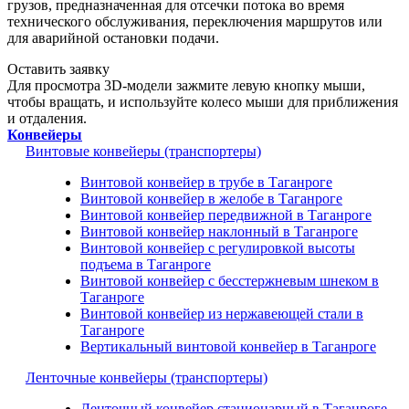
грузов, предназначенная для отсечки потока во время
технического обслуживания, переключения маршрутов или
для аварийной остановки подачи.
Оставить заявку
Для просмотра 3D-модели зажмите левую кнопку мыши,
чтобы вращать, и используйте колесо мыши для приближения
и отдаления.
Конвейеры
Винтовые конвейеры (транспортеры)
Винтовой конвейер в трубе в Таганроге
Винтовой конвейер в желобе в Таганроге
Винтовой конвейер передвижной в Таганроге
Винтовой конвейер наклонный в Таганроге
Винтовой конвейер с регулировкой высоты
подъема в Таганроге
Винтовой конвейер с бесстержневым шнеком в
Таганроге
Винтовой конвейер из нержавеющей стали в
Таганроге
Вертикальный винтовой конвейер в Таганроге
Ленточные конвейеры (транспортеры)
Ленточный конвейер стационарный в Таганроге