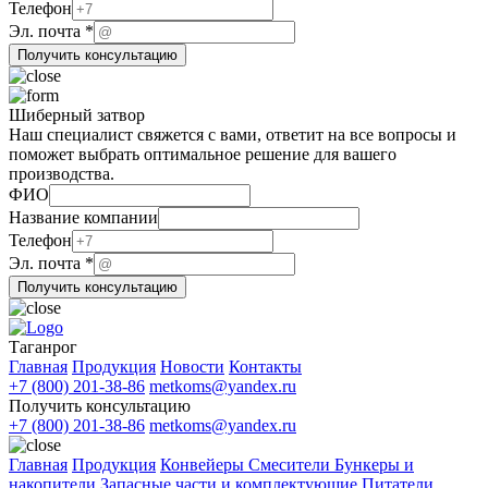
Телефон
компании
Эл. почта
*
Телефон
Получить консультацию
Название
Шиберный затвор
Наш специалист свяжется с вами, ответит на все вопросы и
поможет выбрать оптимальное решение для вашего
производства.
ФИО
ФИО
Название компании
компании
Телефон
Телефон
Эл. почта
*
Получить консультацию
Таганрог
Главная
Продукция
Новости
Контакты
+7 (800) 201-38-86
metkoms@yandex.ru
Получить консультацию
+7 (800) 201-38-86
metkoms@yandex.ru
Главная
Продукция
Конвейеры
Смесители
Бункеры и
накопители
Запасные части и комплектующие
Питатели