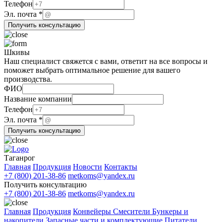
Название
Телефон
Название
Эл. почта
*
Эл.
Получить консультацию
Шкивы
Наш специалист свяжется с вами, ответит на все вопросы и
поможет выбрать оптимальное решение для вашего
производства.
ФИО
*
Название компании
Название
Телефон
ФИО
Эл. почта
*
Получить консультацию
Таганрог
Главная
Продукция
Новости
Контакты
+7 (800) 201-38-86
metkoms@yandex.ru
Получить консультацию
+7 (800) 201-38-86
metkoms@yandex.ru
Главная
Продукция
Конвейеры
Смесители
Бункеры и
накопители
Запасные части и комплектующие
Питатели