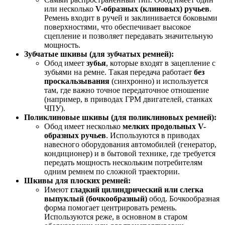
или несколько
V-образных (клиновых) ручьев
.
Ремень входит в ручей и заклинивается боковыми
поверхностями, что обеспечивает высокое
сцепление и позволяет передавать значительную
мощность.
Зубчатые шкивы (для зубчатых ремней):
Обод имеет
зубья
, которые входят в зацепление с
зубьями на ремне. Такая передача работает
без
проскальзывания
(синхронно) и используется
там, где важно точное передаточное отношение
(например, в приводах ГРМ двигателей, станках
ЧПУ).
Поликлиновые шкивы (для поликлиновых ремней):
Обод имеет несколько
мелких продольных V-
образных ручьев
. Используются в приводах
навесного оборудования автомобилей (генератор,
кондиционер) и в бытовой технике, где требуется
передать мощность нескольким потребителям
одним ремнем по сложной траектории.
Шкивы для плоских ремней:
Имеют
гладкий цилиндрический или слегка
выпуклый (бочкообразный)
обод. Бочкообразная
форма помогает центрировать ремень.
Используются реже, в основном в старом