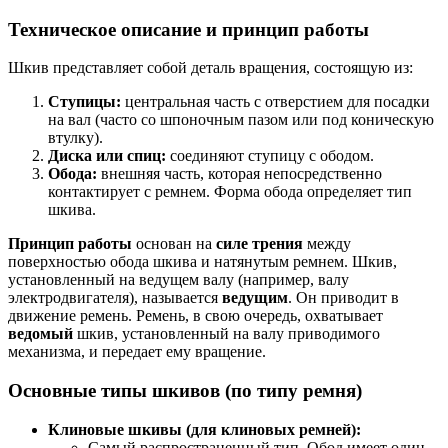
Техническое описание и принцип работы
Шкив представляет собой деталь вращения, состоящую из:
Ступицы:
центральная часть с отверстием для посадки
на вал (часто со шпоночным пазом или под коническую
втулку).
Диска или спиц:
соединяют ступицу с ободом.
Обода:
внешняя часть, которая непосредственно
контактирует с ремнем. Форма обода определяет тип
шкива.
Принцип работы
основан на
силе трения
между
поверхностью обода шкива и натянутым ремнем. Шкив,
установленный на ведущем валу (например, валу
электродвигателя), называется
ведущим
. Он приводит в
движение ремень. Ремень, в свою очередь, охватывает
ведомый
шкив, установленный на валу приводимого
механизма, и передает ему вращение.
Основные типы шкивов (по типу ремня)
Клиновые шкивы (для клиновых ремней):
Самый распространенный тип. Обод имеет один