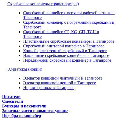
Скребковые конвейеры (транспортеры)
Скребковый конвейер с верхней рабочей ветвью в
Таганроге
Скребковый конвейер с погружными скребками в
Таганроге
Скребковый конвейер СР, КС, СП, ТСЦ в
Таганроге
Пластинчатые скребковые конвейеры в Таганроге
Скребковый винтовой конвейер в Таганроге
Конвейер ленточный скребковый в Таганроге
Наклонные скребковые конвейеры в Таганроге
Передвижной скребковый конвейер в Таганроге
Элеваторы (нории)
Элеватор ковшевой ленточный в Таганроге
Элеватор ковшевой цепной в Таганроге
Нория зерновая в Таганроге
Питатели
Смесители
Бункеры и накопители
Запасные части и комплектующие
Подобрать конвейер